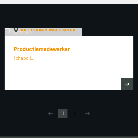
ROTTERDAM WAALHAVEN
Productiemedewerker
[chapo]...
1
2