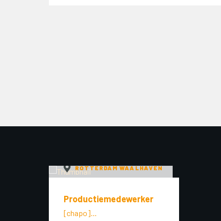
ROTTERDAM WAALHAVEN
Productiemedewerker
[chapo]...