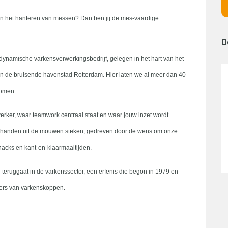
r in het hanteren van messen? Dan ben jij de mes-vaardige
D
dynamische varkensverwerkingsbedrijf, gelegen in het hart van het
an de bruisende havenstad Rotterdam. Hier laten we al meer dan 40
komen.
erker, waar teamwork centraal staat en waar jouw inzet wordt
e handen uit de mouwen steken, gedreven door de wens om onze
snacks en kant-en-klaarmaaltijden.
g teruggaat in de varkenssector, een erfenis die begon in 1979 en
kers van varkenskoppen.