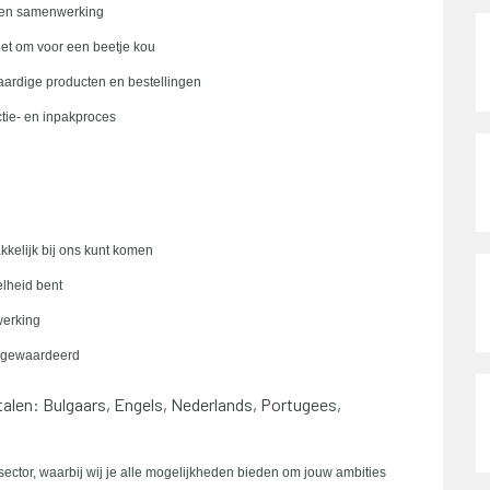
e en samenwerking
iet om voor een beetje kou
aardige producten en bestellingen
ctie- en inpakproces
kelijk bij ons kunt komen
elheid bent
werking
t gewaardeerd
talen: Bulgaars, Engels, Nederlands, Portugees,
ector, waarbij wij je alle mogelijkheden bieden om jouw ambities