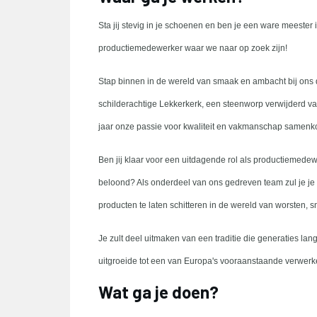
Sta jij stevig in je schoenen en ben je een ware meeste
productiemedewerker waar we naar op zoek zijn!
Stap binnen in de wereld van smaak en ambacht bij ons 
schilderachtige Lekkerkerk, een steenworp verwijderd v
jaar onze passie voor kwaliteit en vakmanschap samen
Ben jij klaar voor een uitdagende rol als productiemedew
beloond? Als onderdeel van ons gedreven team zul je j
producten te laten schitteren in de wereld van worsten, 
Je zult deel uitmaken van een traditie die generaties lan
uitgroeide tot een van Europa's vooraanstaande verwer
Wat ga je doen?