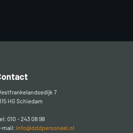
Contact
estfrankelandsedijk 7
115 HG Schiedam
el: 010 - 243 08 98
-mail:
info@dddpersoneel.nl