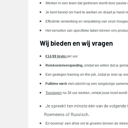
Werken in een team dat gedreven wordt door passi
Je bent bereid om hard te werken en draait je hand n
Efficiënte verwerking en verpakking van onze hoogw
Het vervullen van specifieke taken binnen ons produ
Wij bieden en wij vragen
€14,99 bruto
per uur
Reiskostenvergoeding,
omdat we willen dat je gemak
Een gedegen training on-the-job, zodat je snel op sn
Fulltime werk
met uitzicht op een langdurige samen
Toeslagen
na 36 uur werken, omdat jouw inzet word
Je spreekt ten minste één van de volgende 
Roemeens of Russisch.
En bovenal: een drive om te groeien binnen de vleess