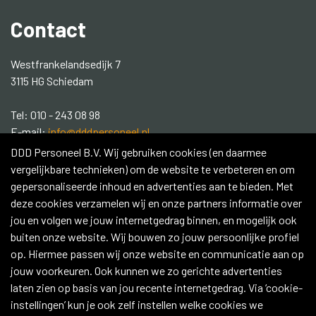
Contact
Westfrankelandsedijk 7
3115 HG Schiedam
Tel: 010 - 243 08 98
E-mail:
info@dddpersoneel.nl
DDD Personeel B.V. Wij gebruiken cookies (en daarmee
Social media:
vergelijkbare technieken) om de website te verbeteren en om
gepersonaliseerde inhoud en advertenties aan te bieden. Met
Contacteer ons
deze cookies verzamelen wij en onze partners informatie over
jou en volgen we jouw internetgedrag binnen, en mogelijk ook
buiten onze website. Wij bouwen zo jouw persoonlijke profiel
op. Hiermee passen wij onze website en communicatie aan op
jouw voorkeuren. Ook kunnen we zo gerichte advertenties
Copyright 2026 © DDD Personeel
laten zien op basis van jou recente internetgedrag. Via ‘cookie-
|
IK ZOEK PRODUCTIE PERSONEEL
instellingen’ kun je ook zelf instellen welke cookies we
|
IK ZOEK SCHOONMAAK PERSONEEL