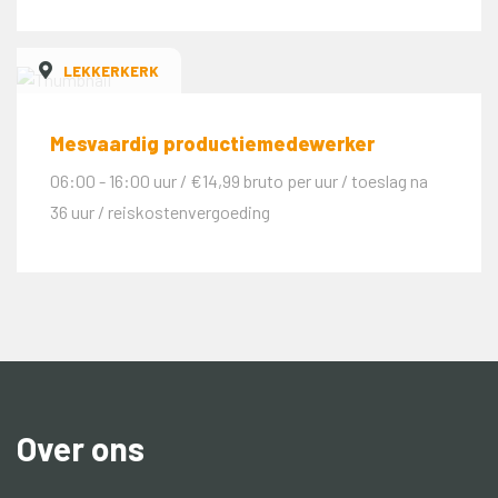
LEKKERKERK
Mesvaardig productiemedewerker
06:00 - 16:00 uur / €14,99 bruto per uur / toeslag na
36 uur / reiskostenvergoeding
Over ons