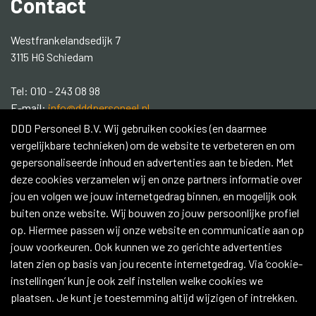
Contact
Westfrankelandsedijk 7
3115 HG Schiedam
Tel: 010 - 243 08 98
E-mail:
info@dddpersoneel.nl
DDD Personeel B.V. Wij gebruiken cookies (en daarmee
Social media:
vergelijkbare technieken) om de website te verbeteren en om
gepersonaliseerde inhoud en advertenties aan te bieden. Met
Contacteer ons
deze cookies verzamelen wij en onze partners informatie over
jou en volgen we jouw internetgedrag binnen, en mogelijk ook
buiten onze website. Wij bouwen zo jouw persoonlijke profiel
op. Hiermee passen wij onze website en communicatie aan op
jouw voorkeuren. Ook kunnen we zo gerichte advertenties
Copyright 2026 © DDD Personeel
laten zien op basis van jou recente internetgedrag. Via ‘cookie-
|
IK ZOEK PRODUCTIE PERSONEEL
instellingen’ kun je ook zelf instellen welke cookies we
|
IK ZOEK SCHOONMAAK PERSONEEL
plaatsen. Je kunt je toestemming altijd wijzigen of intrekken.
|
IK ZOEK LOGISTIEK PERSONEEL
|
Algemene Voorwaarden