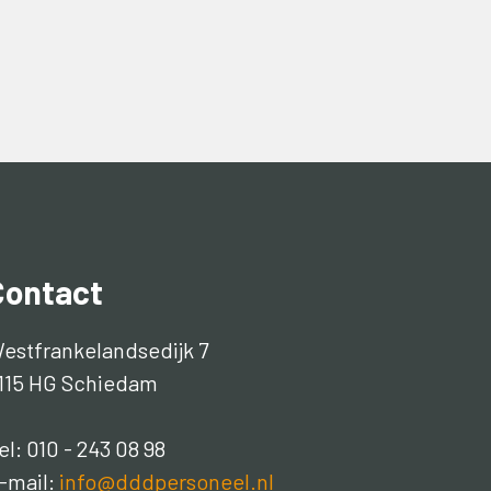
Contact
estfrankelandsedijk 7
115 HG Schiedam
el: 010 - 243 08 98
-mail:
info@dddpersoneel.nl