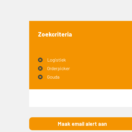
Zoekcriteria
Logistiek
Orderpicker
Gouda
Maak email alert aan