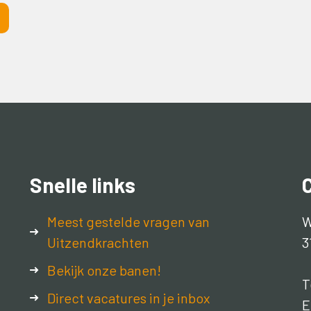
Snelle links
Meest gestelde vragen van
W
Uitzendkrachten
3
Bekijk onze banen!
T
Direct vacatures in je inbox
E