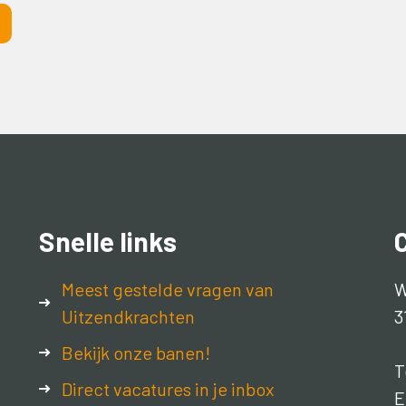
Snelle links
Meest gestelde vragen van
W
Uitzendkrachten
3
Bekijk onze banen!
T
Direct vacatures in je inbox
E