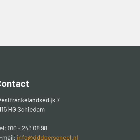
Contact
estfrankelandsedijk 7
115 HG Schiedam
el: 010 - 243 08 98
-mail:
info@dddpersoneel.nl