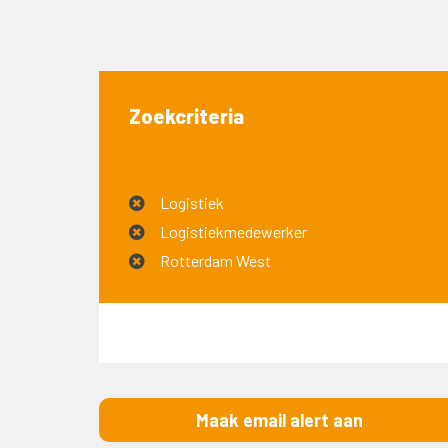
Zoekcriteria
Logistiek
Logistiekmedewerker
Rotterdam West
Maak email alert aan